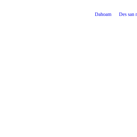
Dahoam
Des san 