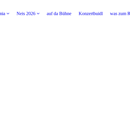
mia
Neis 2026
auf da Bühne
Konzertbuidl
was zum R